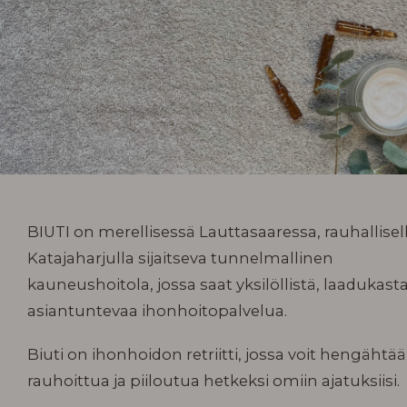
BIUTI on merellisessä Lauttasaaressa, rauhallisel
Katajaharjulla sijaitseva tunnelmallinen
kauneushoitola, jossa saat yksilöllistä, laadukasta
asiantuntevaa ihonhoitopalvelua.
Biuti on ihonhoidon retriitti, jossa voit hengähtää
rauhoittua ja piiloutua hetkeksi omiin ajatuksiisi.