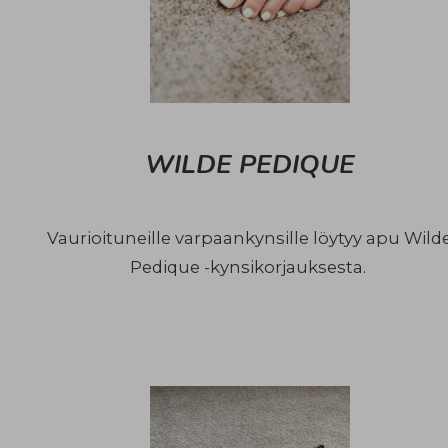
WILDE PEDIQUE
Vaurioituneille varpaankynsille löytyy apu Wild
Pedique -kynsikorjauksesta.